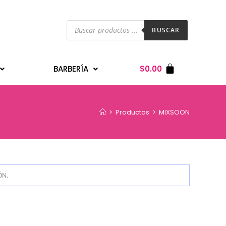
BUSCAR
BARBERÍA
$
0.00
>
Productos
>
MIXSOON
ÓN.