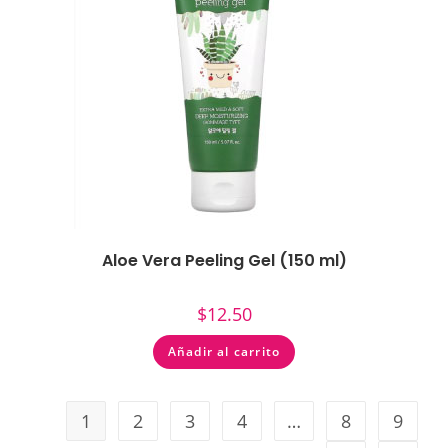
Aloe Vera Peeling Gel (150 ml)
$
12.50
Añadir al carrito
1
2
3
4
…
8
9