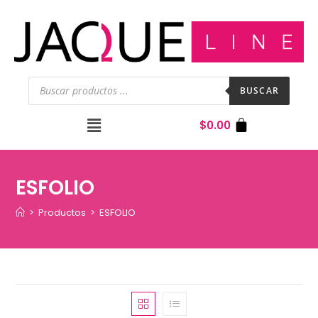
BUSCAR
$
0.00
ESFOLIO
>
Productos
>
ESFOLIO