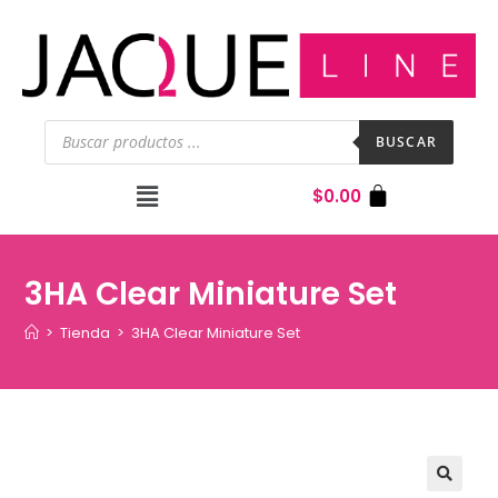
BUSCAR
$
0.00
3HA Clear Miniature Set
>
Tienda
>
3HA Clear Miniature Set