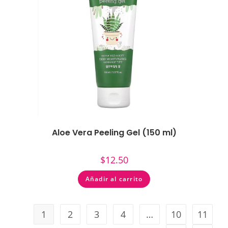
Aloe Vera Peeling Gel (150 ml)
$
12.50
Añadir al carrito
1
2
3
4
…
10
11