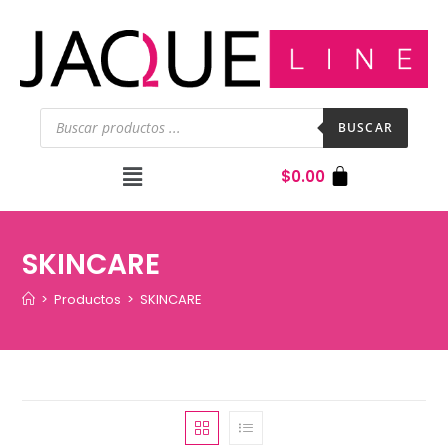
BUSCAR
$
0.00
SKINCARE
>
Productos
>
SKINCARE