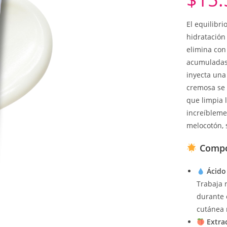
El equilibr
hidratación
elimina con 
acumuladas 
inyecta una
cremosa se
que limpia 
increíblemen
melocotón, s
Compon
Ácido
Trabaja r
durante 
cutánea 
Extra