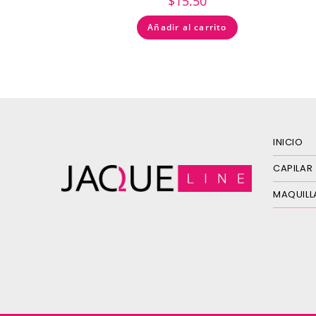
$
15.50
Añadir al carrito
INICIO
CAPILAR
MAQUILL