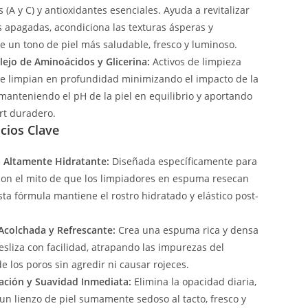
 (A y C) y antioxidantes esenciales. Ayuda a revitalizar
es apagadas, acondiciona las texturas ásperas y
 un tono de piel más saludable, fresco y luminoso.
ejo de Aminoácidos y Glicerina:
Activos de limpieza
e limpian en profundidad minimizando el impacto de la
, manteniendo el pH de la piel en equilibrio y aportando
rt duradero.
cios Clave
 Altamente Hidratante:
Diseñada específicamente para
on el mito de que los limpiadores en espuma resecan
esta fórmula mantiene el rostro hidratado y elástico post-
Acolchada y Refrescante:
Crea una espuma rica y densa
esliza con facilidad, atrapando las impurezas del
de los poros sin agredir ni causar rojeces.
zación y Suavidad Inmediata:
Elimina la opacidad diaria,
un lienzo de piel sumamente sedoso al tacto, fresco y