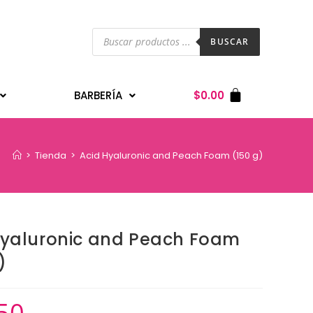
BUSCAR
BARBERÍA
$
0.00
>
Tienda
>
Acid Hyaluronic and Peach Foam (150 g)
Hyaluronic and Peach Foam
)
50