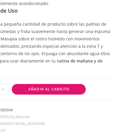
blemente acondicionado.
de Uso
a pequeña cantidad de producto sobre las palmas de
húmedas y frota suavemente hasta generar una espuma
 Masajea sobre el rostro húmedo con movimientos
 delicados, prestando especial atención a la zona T y
 contorno de los ojos. Enjuaga con abundante agua tibia.
 para usar diariamente en tu
rutina de mañana y de
+
AÑADIR AL CARRITO
9393594
ESFOLIO
,
Skincare
IDADO FACIAL
,
SKINCARE
LIO