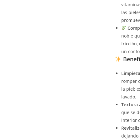
vitaminas
las piel
promueve
Compl
noble qu
fricción
un confo
Benefi
Limpieza
romper c
la piel; 
lavado.
Textura 
que se d
interior 
Revitali
dejando 