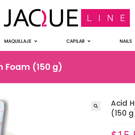
MAQUILLAJE
CAPILAR
NAILS
h Foam (150 g)
Acid 
(150 g
$
15.