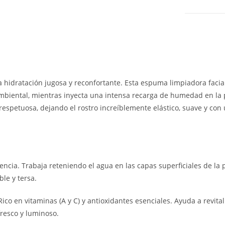
 hidratación jugosa y reconfortante. Esta espuma limpiadora facial 
biental, mientras inyecta una intensa recarga de humedad en la p
spetuosa, dejando el rostro increíblemente elástico, suave y con u
cia. Trabaja reteniendo el agua en las capas superficiales de la p
le y tersa.
ico en vitaminas (A y C) y antioxidantes esenciales. Ayuda a revital
resco y luminoso.