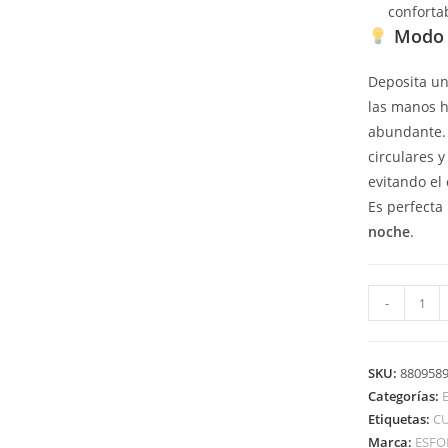
conforta
Modo 
Deposita un
las manos 
abundante.
circulares y
evitando el
Es perfecta
noche
.
-
SKU:
880958
Categorías:
Etiquetas:
CU
Marca:
ESFO