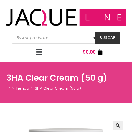
BUSCAR
$
0.00
3HA Clear Cream (50 g)
>
Tienda
>
3HA Clear Cream (50 g)