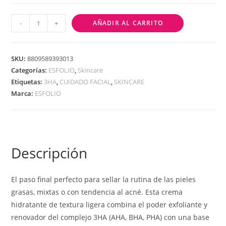
-
+
AÑADIR AL CARRITO
SKU:
8809589393013
Categorías:
ESFOLIO
,
Skincare
Etiquetas:
3HA
,
CUIDADO FACIAL
,
SKINCARE
Marca:
ESFOLIO
Descripción
El paso final perfecto para sellar la rutina de las pieles
grasas, mixtas o con tendencia al acné. Esta crema
hidratante de textura ligera combina el poder exfoliante y
renovador del complejo 3HA (AHA, BHA, PHA) con una base