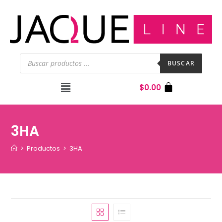
BUSCAR
$
0.00
3HA
>
Productos
>
3HA