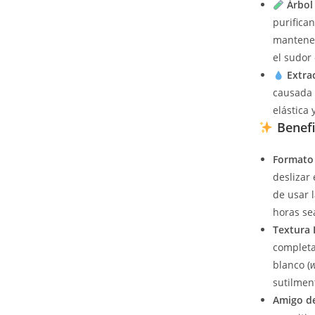
Árbol
purifica
mantener
el sudor 
Extra
causada 
elástica 
Benefi
Formato 
deslizar
de usar 
horas sea
Textura 
completa
blanco (
w
sutilment
Amigo de