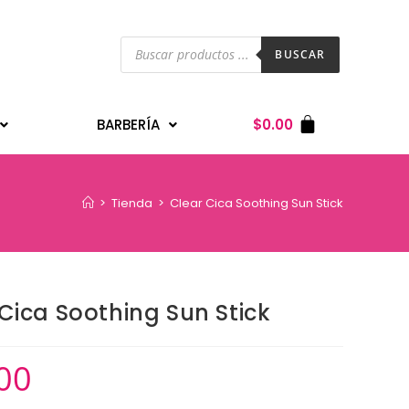
BUSCAR
BARBERÍA
$
0.00
>
Tienda
>
Clear Cica Soothing Sun Stick
Cica Soothing Sun Stick
00