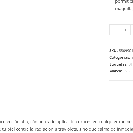
permitie
maquillaj
-
SKU:
880990
Categorías:
Etiquetas:
3
Marca:
ESFO
protección alta, cómoda y de aplicación exprés en cualquier momen
e tu piel contra la radiación ultravioleta, sino que calma de inmedia