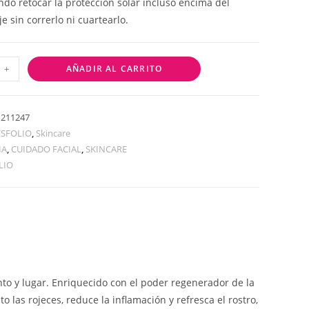
ndo retocar la protección solar incluso encima del
e sin correrlo ni cuartearlo.
+
AÑADIR AL CARRITO
1211247
ESFOLIO
,
Skincare
HA
,
CUIDADO FACIAL
,
SKINCARE
LIO
to y lugar. Enriquecido con el poder regenerador de la
to las rojeces, reduce la inflamación y refresca el rostro,