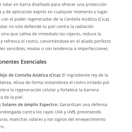
r solar en barra diseñado para ofrecer una protección
a y de aplicación exprés en cualquier momento y lugar.
con el poder regenerador de la Centella Asiática (Cica),
olar no solo defiende tu piel contra la radiación
, sino que calma de inmediato las rojeces, reduce la
y refresca el rostro, convirtiéndose en el aliado perfecto
eles sensibles, mixtas o con tendencia a imperfecciones.
entes Esenciales
jo de Centella Asiática (Cica):
El ingrediente rey de la
ánea. Alivia de forma instantánea el rostro irritado por
celera la regeneración celular y fortalece la barrera
a de la piel.
os Solares de Amplio Espectro:
Garantizan una defensa
 prolongada contra los rayos UVA y UVB, previniendo
as, manchas solares y los signos del envejecimiento
ro.