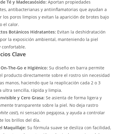
 de Té y Madecasósido:
Aportan propiedades
ntes, antibacterianas y antiinflamatorias que ayudan a
 los poros limpios y evitan la aparición de brotes bajo
o el calor.
ctos Botánicos Hidratantes:
Evitan la deshidratación
por la exposición ambiental, manteniendo la piel
y confortable.
cios Clave
On-The-Go e Higiénico:
Su diseño en barra permite
 el producto directamente sobre el rostro sin necesidad
las manos, haciendo que la reaplicación cada 2 o 3
 ultra sencilla, rápida y limpia.
Invisible y Cero Grasa:
Se asienta de forma ligera y
mente transparente sobre la piel. No deja rastro
hite cast
), ni sensación pegajosa, y ayuda a controlar
e los brillos del día.
l Maquillaje:
Su fórmula suave se desliza con facilidad,