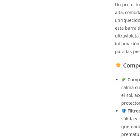
Un protecto
alta, cómod
Enriquecido 
esta barra s
ultravioleta
inflamación 
para las pi
Compon
Comple
calma cut
el sol, a
protector
Filtr
sólida y
quemadur
prematu