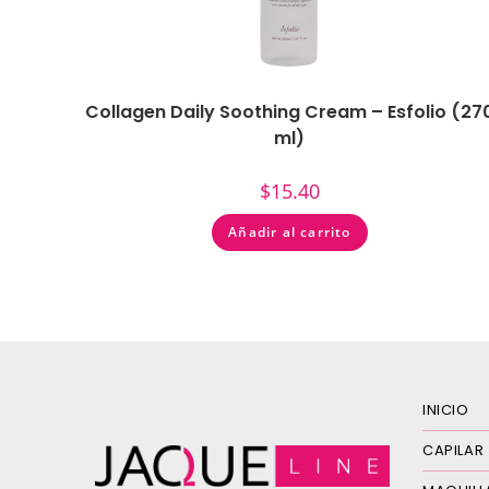
Collagen Daily Soothing Cream – Esfolio (27
ml)
$
15.40
Añadir al carrito
INICIO
CAPILAR