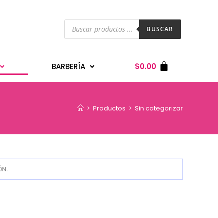
BUSCAR
BARBERÍA
$
0.00
>
Productos
>
Sin categorizar
ÓN.