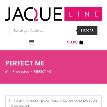
BUSCAR
$
0.00
PERFECT ME
>
Productos
>
PERFECT ME
NO SE HAN ENCONTRADO PRODUCTOS QUE COINCIDAN CON
TU SELECCIÓN.