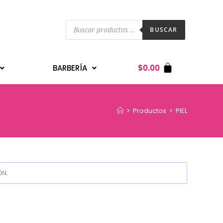
BUSCAR
BARBERÍA
$
0.00
>
Productos
>
PIEL
ÓN.