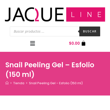
BUSCAR
$
0.00
Snail Peeling Gel – Esfolio
(150 ml)
>
Tienda
>
Snail Peeling Gel – Esfolio (150 ml)