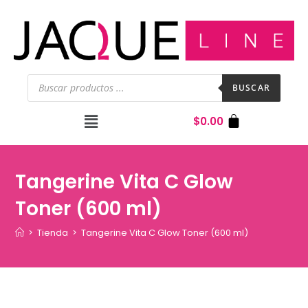
BUSCAR
$
0.00
Tangerine Vita C Glow
Toner (600 ml)
>
Tienda
>
Tangerine Vita C Glow Toner (600 ml)