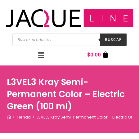
BUSCAR
$
0.00
L3VEL3 Kray Semi-
Permanent Color – Electric
Green (100 ml)
>
Tienda
>
L3VEL3 Kray Semi-Permanent Color – Electric Green