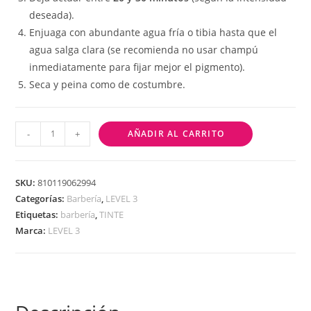
deseada).
Enjuaga con abundante agua fría o tibia hasta que el
agua salga clara (se recomienda no usar champú
inmediatamente para fijar mejor el pigmento).
Seca y peina como de costumbre.
-
+
AÑADIR AL CARRITO
SKU:
810119062994
Categorías:
Barbería
,
LEVEL 3
Etiquetas:
barbería
,
TINTE
Marca:
LEVEL 3