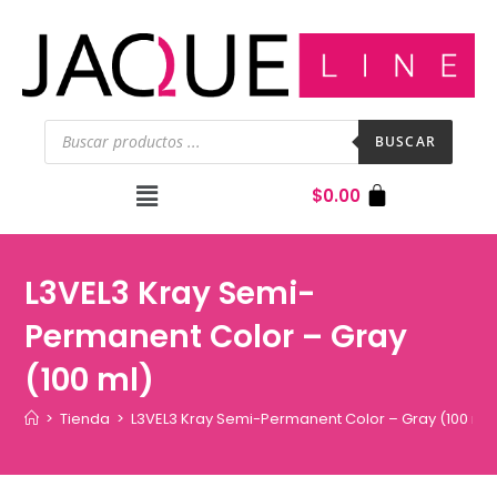
BUSCAR
$
0.00
L3VEL3 Kray Semi-
Permanent Color – Gray
(100 ml)
>
Tienda
>
L3VEL3 Kray Semi-Permanent Color – Gray (100 ml)