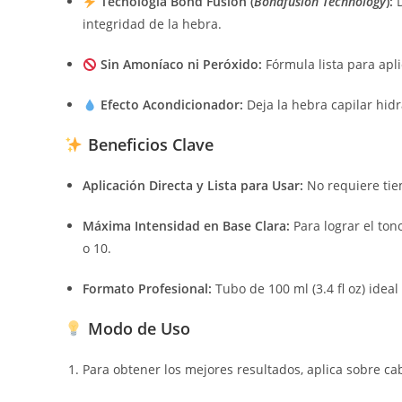
Tecnología Bond Fusion (
Bondfusion Technology
):
D
integridad de la hebra.
Sin Amoníaco ni Peróxido:
Fórmula lista para apli
Efecto Acondicionador:
Deja la hebra capilar hidr
Beneficios Clave
Aplicación Directa y Lista para Usar:
No requiere tie
Máxima Intensidad en Base Clara:
Para lograr el ton
o 10.
Formato Profesional:
Tubo de 100 ml (3.4 fl oz) idea
Modo de Uso
Para obtener los mejores resultados, aplica sobre cab