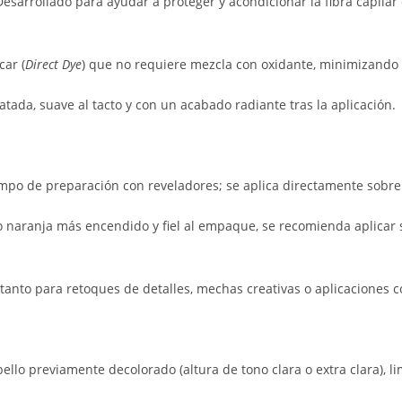
esarrollado para ayudar a proteger y acondicionar la fibra capilar
car (
Direct Dye
) que no requiere mezcla con oxidante, minimizando 
atada, suave al tacto y con un acabado radiante tras la aplicación.
mpo de preparación con reveladores; se aplica directamente sobre 
o naranja más encendido y fiel al empaque, se recomienda aplicar 
l tanto para retoques de detalles, mechas creativas o aplicaciones 
ello previamente decolorado (altura de tono clara o extra clara), li