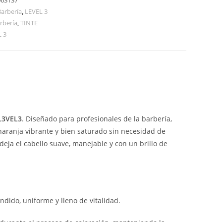
063137
Barbería
,
LEVEL 3
rbería
,
TINTE
 3
L3VEL3
. Diseñado para profesionales de la barbería,
 naranja vibrante y bien saturado sin necesidad de
eja el cabello suave, manejable y con un brillo de
dido, uniforme y lleno de vitalidad.