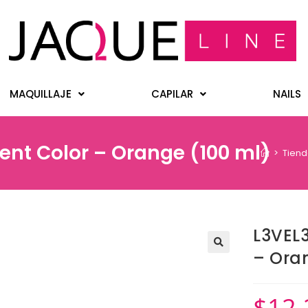
MAQUILLAJE
CAPILAR
NAILS
nt Color – Orange (100 ml)
>
Tien
L3VEL
– Ora
$
12.