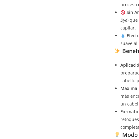
proceso 
Sin A
Dye
) que
capilar.
Efect
suave al 
Benefi
Aplicació
preparac
cabello 
Máxima I
más ence
un cabel
Formato 
retoques
completa
Modo 