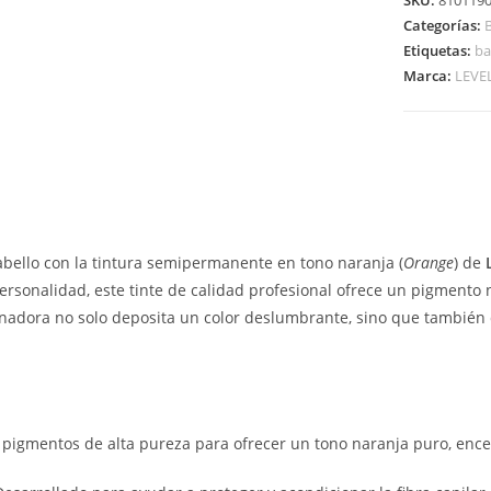
SKU:
810119
Categorías:
Etiquetas:
ba
Marca:
LEVEL
cabello con la tintura semipermanente en tono naranja (
Orange
) de
personalidad, este tinte de calidad profesional ofrece un pigmento
nadora no solo deposita un color deslumbrante, sino que también d
igmentos de alta pureza para ofrecer un tono naranja puro, encen