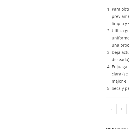
Para obt
previamen
limpio y 
Utiliza g
uniforme
una broc
Deja act
deseada)
Enjuaga 
clara (s
mejor el
Seca y p
-