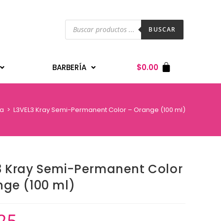
BUSCAR
BARBERÍA
$
0.00
da
>
L3VEL3 Kray Semi-Permanent Color – Orange (100 ml)
3 Kray Semi-Permanent Color
nge (100 ml)
25