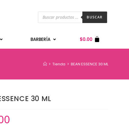
BUSCAR
BARBERÍA
$
0.00
>
Tienda
>
BEAN ESSENCE 30 ML
ESSENCE 30 ML
00