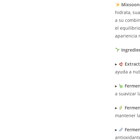
Mixsoon
hidrata, sua
a su combin
el equilibr
apariencia 
Ingredie
▸
Extrac
ayuda a nutr
▸
Fermen
a suavizar l
▸
Fermen
mantener la
▸
Fermen
antioxidante