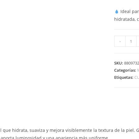
Ideal par
hidratada, 
-
SKU:
880973
Categorías:
Etiquetas:
CU
 que hidrata, suaviza y mejora visiblemente la textura de la piel.
s aporta luminosidad y una apariencia más uniforme.