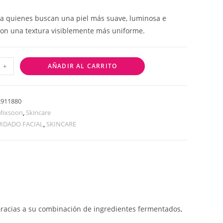
a quienes buscan una piel más suave, luminosa e
con una textura visiblemente más uniforme.
+
AÑADIR AL CARRITO
2911880
Mixsoon
,
Skincare
IDADO FACIAL
,
SKINCARE
 Gracias a su combinación de ingredientes fermentados,