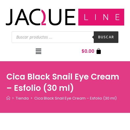
BUSCAR
$
0.00
Cica Black Snail Eye Cream
– Esfolio (30 ml)
>
Tienda
>
Cica Black Snail Eye Cream – Esfolio (30 ml)