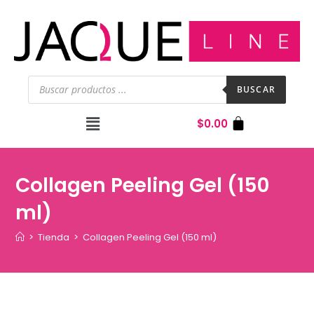
BUSCAR
$
0.00
Collagen Peeling Gel (150
ml)
>
Tienda
>
Collagen Peeling Gel (150 ml)