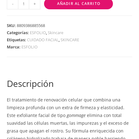
-
+
AÑADIR AL CARRITO
SKU:
8809386885568
Categorías:
ESFOLIO
,
Skincare
Etiquetas:
CUIDADO FACIAL
,
SKINCARE
Marca:
ESFOLIO
Descripción
El tratamiento de renovación celular que combina una
limpieza profunda con un extra de firmeza y elasticidad.
Este exfoliante facial de tipo
gommage
elimina con total
suavidad las células muertas, las impurezas y el exceso de
grasa que apagan el rostro. Su fórmula enriquecida con
colágeno hidrolizado trabaja de manera noble barriendo