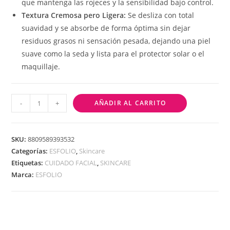
que mantenga las rojeces y la sensibilidad bajo control.
Textura Cremosa pero Ligera:
Se desliza con total
suavidad y se absorbe de forma óptima sin dejar
residuos grasos ni sensación pesada, dejando una piel
suave como la seda y lista para el protector solar o el
maquillaje.
-
+
AÑADIR AL CARRITO
SKU:
8809589393532
Categorías:
ESFOLIO
,
Skincare
Etiquetas:
CUIDADO FACIAL
,
SKINCARE
Marca:
ESFOLIO