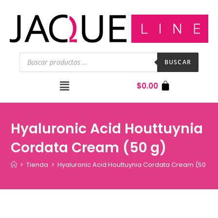
BUSCAR
$
0.00
Hyaluronic Acid Houttuynia
Cordata Cream (50 g)
>
Tienda
>
Hyaluronic Acid Houttuynia Cordata Cream (50 g)