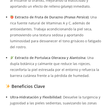
al instante la tirantez, mejorando la elasticidad y
aportando un efecto de relleno (
plump
) inmediato.
Extracto de Fruta de Durazno (
Prunus Persica
):
Una
rica fuente natural de Vitaminas A y C, además de
antioxidantes. Trabaja acondicionando la piel seca,
promoviendo una textura sedosa y aportando
luminosidad para desvanecer el tono grisáceo o fatigado
del rostro.
Extracto de Portulaca Oleracea y Alantoína:
Una
dupla botánica y calmante que reduce las rojeces,
reconforta la piel estresada por el entorno y refuerza la
barrera cutánea frente a la pérdida de humedad.
Beneficios Clave
Ultra-Hidratación y Flexibilidad:
Devuelve la turgencia y
jugosidad a las pieles sedientas, suavizando las zonas