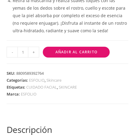
Retira la mascarilla y realiza suaves toques con las
yemas de los dedos sobre el rostro, cuello y escote para
que la piel absorba por completo el exceso de esencia
(no requiere enjuagar). ¡Disfruta al instante de un rostro
ultra-hidratado, radiante y suave como la seda!
-
+
AÑADIR AL CARRITO
SKU:
8809589392764
Categorías:
ESFOLIO
,
Skincare
Etiquetas:
CUIDADO FACIAL
,
SKINCARE
Marca:
ESFOLIO
Descripción