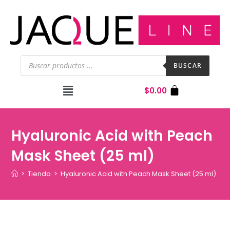
BUSCAR
$
0.00
Hyaluronic Acid with Peach
Mask Sheet (25 ml)
>
Tienda
>
Hyaluronic Acid with Peach Mask Sheet (25 ml)