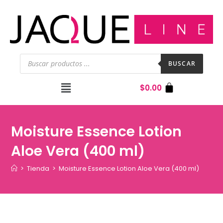
BUSCAR
$
0.00
Moisture Essence Lotion
Aloe Vera (400 ml)
>
Tienda
>
Moisture Essence Lotion Aloe Vera (400 ml)