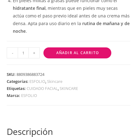
En pieles mixtas a grasas puede funcionar como el
hidratante final
, mientras que en pieles muy secas
actúa como el paso previo ideal antes de una crema más
densa. Apta para uso diario en la
rutina de mañana y de
noche
.
-
+
AÑADIR AL CARRITO
SKU:
8809386883724
Categorías:
ESFOLIO
,
Skincare
Etiquetas:
CUIDADO FACIAL
,
SKINCARE
Marca:
ESFOLIO
Descripción