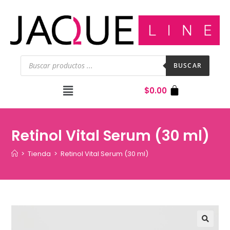
BUSCAR
$
0.00
Retinol Vital Serum (30 ml)
>
Tienda
>
Retinol Vital Serum (30 ml)