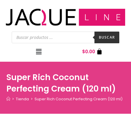
BUSCAR
$
0.00
Super Rich Coconut
Perfecting Cream (120 ml)
>
Tienda
>
Super Rich Coconut Perfecting Cream (120 ml)