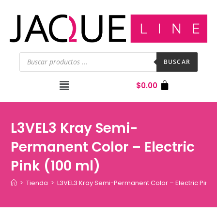
BUSCAR
$
0.00
L3VEL3 Kray Semi-
Permanent Color – Electric
Pink (100 ml)
>
Tienda
>
L3VEL3 Kray Semi-Permanent Color – Electric Pink (