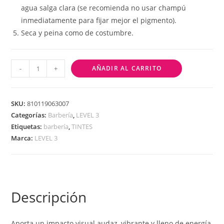
agua salga clara (se recomienda no usar champú
inmediatamente para fijar mejor el pigmento).
Seca y peina como de costumbre.
-
+
AÑADIR AL CARRITO
SKU:
810119063007
Categorías:
Barbería
,
LEVEL 3
Etiquetas:
barbería
,
TINTES
Marca:
LEVEL 3
Descripción
Aporta un impacto visual audaz, vibrante y lleno de energía