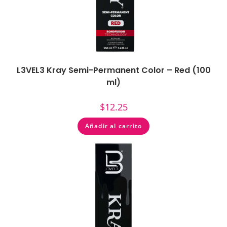
L3VEL3 Kray Semi-Permanent Color – Red (100
ml)
$
12.25
Añadir al carrito