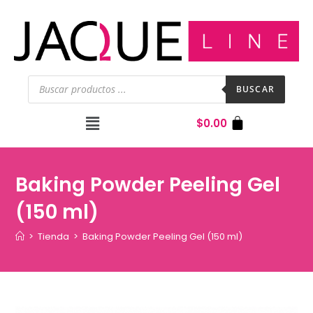
BUSCAR
$
0.00
Baking Powder Peeling Gel
(150 ml)
>
Tienda
>
Baking Powder Peeling Gel (150 ml)