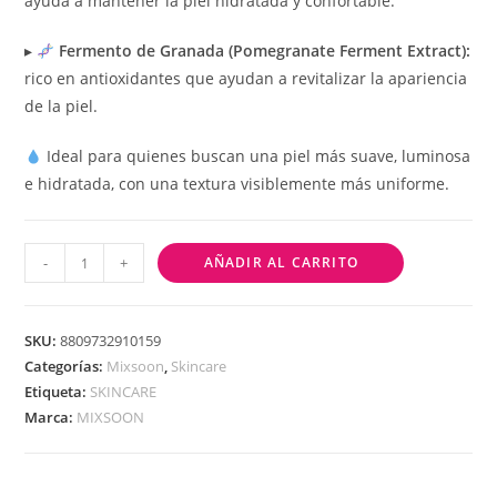
ayuda a mantener la piel hidratada y confortable.
▸
Fermento de Granada (Pomegranate Ferment Extract):
rico en antioxidantes que ayudan a revitalizar la apariencia
de la piel.
Ideal para quienes buscan una piel más suave, luminosa
e hidratada, con una textura visiblemente más uniforme.
-
+
AÑADIR AL CARRITO
SKU:
8809732910159
Categorías:
Mixsoon
,
Skincare
Etiqueta:
SKINCARE
Marca:
MIXSOON