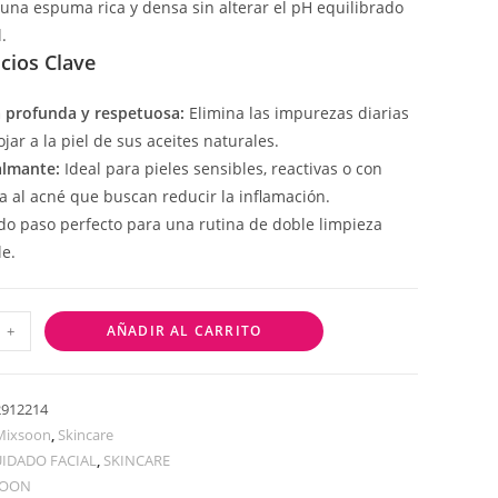
una espuma rica y densa sin alterar el pH equilibrado
.
cios Clave
 profunda y respetuosa:
Elimina las impurezas diarias
jar a la piel de sus aceites naturales.
almante:
Ideal para pieles sensibles, reactivas o con
a al acné que buscan reducir la inflamación.
do paso perfecto para una rutina de doble limpieza
e.
+
AÑADIR AL CARRITO
2912214
Mixsoon
,
Skincare
IDADO FACIAL
,
SKINCARE
SOON