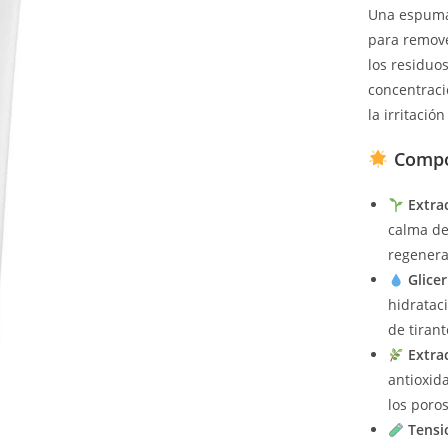
Una espuma 
para remove
los residuos
concentraci
la irritació
Compon
Extrac
calma de
regenera
Glice
hidratac
de tirant
Extra
antioxida
los poro
Tensi