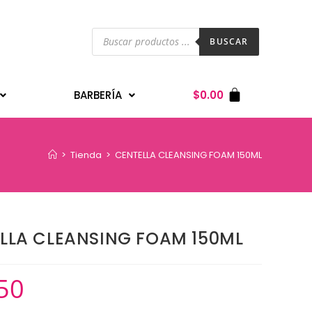
BUSCAR
BARBERÍA
$
0.00
>
Tienda
>
CENTELLA CLEANSING FOAM 150ML
LLA CLEANSING FOAM 150ML
50