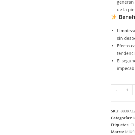
generan 
de la piel
Benefi
Limpieza
sin despo
Efecto c
tendenci
El segun
impecabl
-
SKU:
880973
Categorías:
Etiquetas:
CU
Marca:
MIX