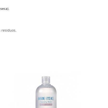
 seca
).
 residuos.