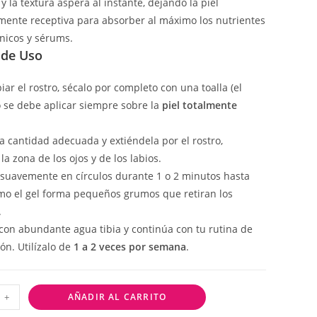
 la textura áspera al instante, dejando la piel
mente receptiva para absorber al máximo los nutrientes
ónicos y sérums.
de Uso
iar el rostro, sécalo por completo con una toalla (el
 se debe aplicar siempre sobre la
piel totalmente
 cantidad adecuada y extiéndela por el rostro,
la zona de los ojos y de los labios.
suavemente en círculos durante 1 o 2 minutos hasta
mo el gel forma pequeños grumos que retiran los
.
con abundante agua tibia y continúa con tu rutina de
ón. Utilízalo de
1 a 2 veces por semana
.
+
AÑADIR AL CARRITO