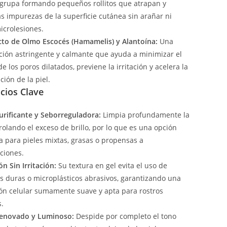
agrupa formando pequeños rollitos que atrapan y
as impurezas de la superficie cutánea sin arañar ni
icrolesiones.
cto de Olmo Escocés (Hamamelis) y Alantoína:
Una
ión astringente y calmante que ayuda a minimizar el
e los poros dilatados, previene la irritación y acelera la
ión de la piel.
cios Clave
urificante y Seborreguladora:
Limpia profundamente la
rolando el exceso de brillo, por lo que es una opción
ca para pieles mixtas, grasas o propensas a
ciones.
ón Sin Irritación:
Su textura en gel evita el uso de
as duras o microplásticos abrasivos, garantizando una
ón celular sumamente suave y apta para rostros
s.
Renovado y Luminoso:
Despide por completo el tono