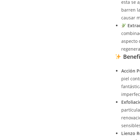
esta se 
barren l
causar m
Extra
combinac
aspecto d
regenerac
Benefi
Acción P
piel cont
fantásti
imperfec
Exfoliaci
partícul
renovaci
sensible
Lienzo 