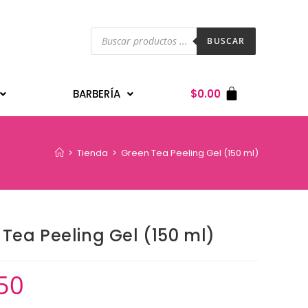
BUSCAR
BARBERÍA
$
0.00
>
Tienda
>
Green Tea Peeling Gel (150 ml)
Tea Peeling Gel (150 ml)
50