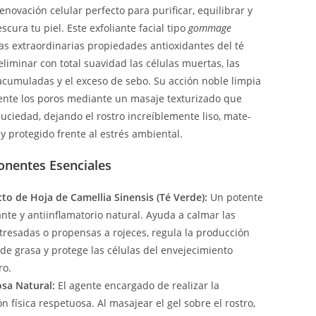
enovación celular perfecto para purificar, equilibrar y
escura tu piel. Este exfoliante facial tipo
gommage
as extraordinarias propiedades antioxidantes del té
liminar con total suavidad las células muertas, las
cumuladas y el exceso de sebo. Su acción noble limpia
nte los poros mediante un masaje texturizado que
suciedad, dejando el rostro increíblemente liso, mate-
y protegido frente al estrés ambiental.
entes Esenciales
cto de Hoja de Camellia Sinensis (Té Verde):
Un potente
ante y antiinflamatorio natural. Ayuda a calmar las
stresadas o propensas a rojeces, regula la producción
 de grasa y protege las células del envejecimiento
ro.
osa Natural:
El agente encargado de realizar la
ón física respetuosa. Al masajear el gel sobre el rostro,