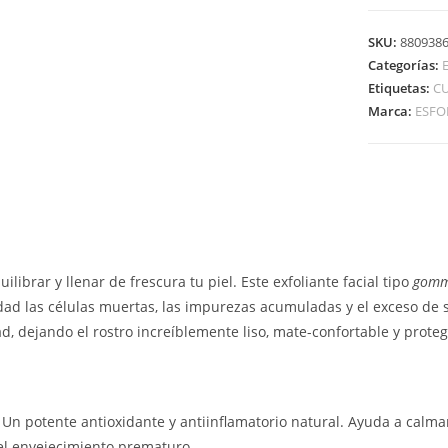
SKU:
880938
Categorías:
Etiquetas:
CU
Marca:
ESFO
ilibrar y llenar de frescura tu piel. Este exfoliante facial tipo
gomm
vidad las células muertas, las impurezas acumuladas y el exceso de
, dejando el rostro increíblemente liso, mate-confortable y proteg
Un potente antioxidante y antiinflamatorio natural. Ayuda a calmar
del envejecimiento prematuro.