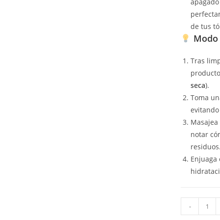
apagado y
perfecta
de tus t
Modo 
Tras limp
producto
seca
).
Toma una
evitando 
Masajea 
notar có
residuos
Enjuaga 
hidrataci
-