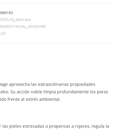
6886183
ESFOLIO
,
Skincare
IDADO FACIAL
,
SKINCARE
LIO
age
aprovecha las extraordinarias propiedades
 sebo. Su acción noble limpia profundamente los poros
ido frente al estrés ambiental.
 las pieles estresadas o propensas a rojeces, regula la