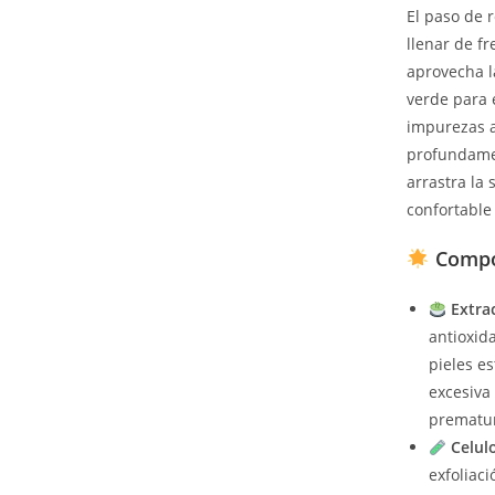
El paso de r
llenar de fr
aprovecha l
verde para e
impurezas a
profundame
arrastra la 
confortable 
Compon
Extra
antioxid
pieles e
excesiva
prematu
Celul
exfoliaci