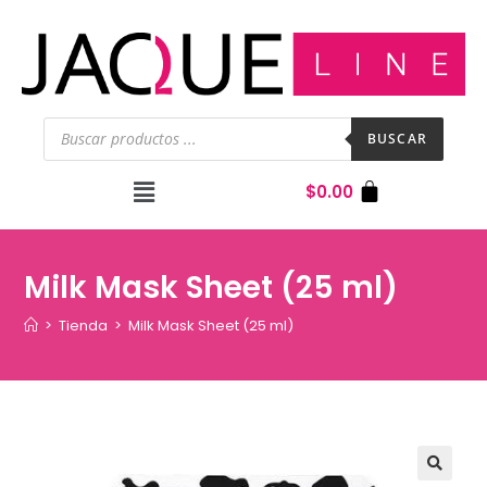
BUSCAR
$
0.00
Milk Mask Sheet (25 ml)
>
Tienda
>
Milk Mask Sheet (25 ml)