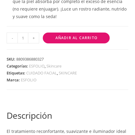
que la piel absorba por completo el exceso de esencia
(no requiere enjuagar). ¡Luce un rostro radiante, nutrido
y suave como la seda!
-
+
AÑADIR AL CARRITO
SKU:
8809386880327
Categorías:
ESFOLIO
,
Skincare
Etiquetas:
CUIDADO FACIAL
,
SKINCARE
Marca:
ESFOLIO
Descripción
El tratamiento reconfortante, suavizante e iluminador ideal