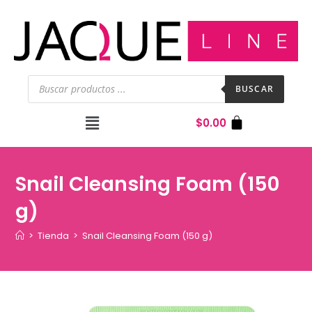
BUSCAR
$
0.00
Snail Cleansing Foam (150
g)
>
Tienda
>
Snail Cleansing Foam (150 g)