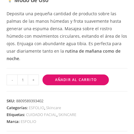
Modo de Uso
Deposita una pequeña cantidad de producto sobre las
palmas de las manos húmedas y frota suavemente hasta
generar una espuma densa. Masajea sobre el rostro
húmedo con movimientos circulares, evitando el área de los
ojos. Enjuaga con abundante agua tibia. Es perfecta para
usar diariamente tanto en la
rutina de mañana como de
noche
.
-
+
AÑADIR AL CARRITO
SKU:
8809589393402
Categorías:
ESFOLIO
,
Skincare
Etiquetas:
CUIDADO FACIAL
,
SKINCARE
Marca:
ESFOLIO