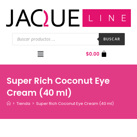
BUSCAR
$
0.00
Super Rich Coconut Eye
Cream (40 ml)
>
Tienda
>
Super Rich Coconut Eye Cream (40 ml)